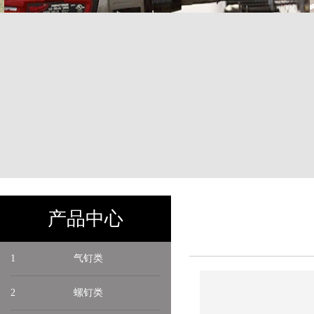
产品中心
1
气钉类
2
螺钉类