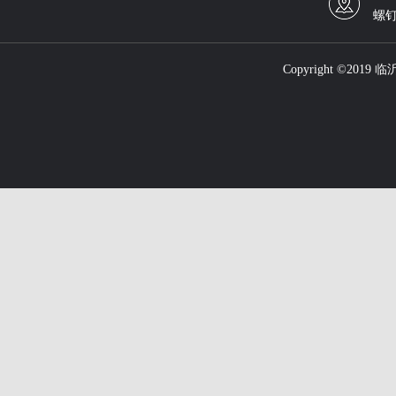
螺钉
Copyright ©201