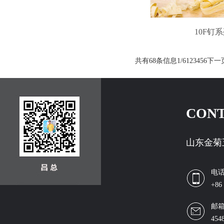
10F钉
共有68条信息
1/6
1
2
3
4
5
6
下一
CONT
山东金菊
电
+86
邮
454